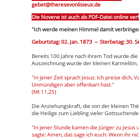
gebet@theresevonlisieux.de
Die Novene ist auch als PDF-Datei online ver
"Ich werde meinen Himmel damit verbringen
Geburtstag: 0
2. Jan. 1873
– Sterbetag: 30. S
Bereits 100 Jahre nach ihrem Tod wurde die h
Auszeichnung wurde der kleinen Karmelitin, di
"In jener Zeit sprach Jesus: Ich preise dich
Unmündigen aber offenbart hast."
(Mt 11,25)
Die Anziehungskraft, die von der kleinen Th
die Heilige zum Liebling vieler Gottsuchender
"In jener Stunde kamen die Jünger zu Jesus un
sagte: Amen, das sage ich euch: Wenn ihr ni