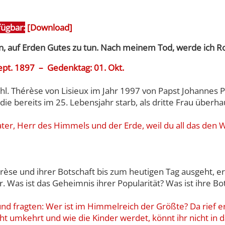
fügbar:
[
Download
]
, auf Erden Gutes zu tun. Nach meinem Tod, werde ich 
ept. 1897 – Gedenktag: 01. Okt.
l. Thérèse von Lisieux im Jahr 1997 von Papst Johannes Pa
e bereits im 25. Lebensjahr starb, als dritte Frau überhau
, Vater, Herr des Himmels und der Erde, weil du all das de
érèse und ihrer Botschaft bis zum heutigen Tag ausgeht,
. Was ist das Geheimnis ihrer Popularität? Was ist ihre Bo
d fragten: Wer ist im Himmelreich der Größte? Da rief er e
cht umkehrt und wie die Kinder werdet, könnt ihr nicht i