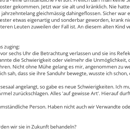
oster gekommen. Jetzt war sie alt und kränklich. Nie hatte
ahrzehntelang gleichmässig dahingeflossen. Sicher war es 
wester etwas eigenartig und sonderbar geworden, krank nic
älteren Leuten zuweilen der Fall ist. An diesem alten Kind
as zuging:
 sechs Uhr die Betrachtung verlassen und sie ins Refekt
kannte die Schwierigkeit oder vielmehr die Unmöglichkeit,
führen. Nicht ohne Mühe gelang es mir, angenommen zu w
ch sah, dass sie ihre Sanduhr bewegte, wusste ich schon,
isesaal angelangt, so gabe es neue Schwierigkeiten. Ich 
rmel zurückschlagen. Alles 'auf gewisse Art'. Hierauf durf
umständliche Person. Haben nicht auch wir Verwandte ode
den wir sie in Zukunft behandeln?