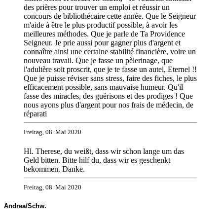
des prières pour trouver un emploi et réussir un
concours de bibliothécaire cette année. Que le Seigneur
m'aide à être le plus productif possible, à avoir les
meilleures méthodes. Que je parle de Ta Providence
Seigneur. Je prie aussi pour gagner plus d'argent et
connaître ainsi une certaine stabilité financière, voire un
nouveau travail. Que je fasse un pèlerinage, que
l'adultère soit proscrit, que je te fasse un autel, Eternel !!
Que je puisse réviser sans stress, faire des fiches, le plus
efficacement possible, sans mauvaise humeur. Qu'il
fasse des miracles, des guérisons et des prodiges ! Que
nous ayons plus d'argent pour nos frais de médecin, de
réparati
Freitag, 08. Mai 2020
Hl. Therese, du weißt, dass wir schon lange um das
Geld bitten. Bitte hilf du, dass wir es geschenkt
bekommen. Danke.
Freitag, 08. Mai 2020
Andrea/Schw.